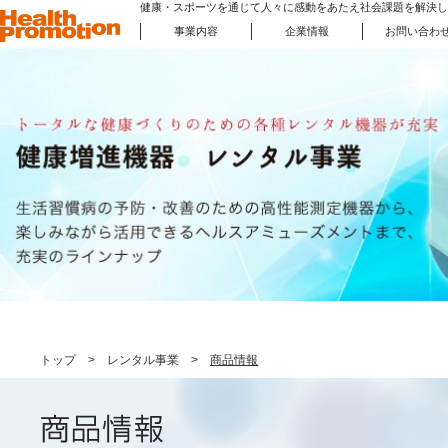
健康・スポーツを通じて人々に感動をあたえ社会課題を解決し
事業内容
企業情報
お問い合わ
健康を楽しむまちづくり事業
健康・スポーツフェア事業
講師・トップアスリートの提案
健康増進機器 販売事業
健康増進事業
お
企業情報
健康増進機器 レンタル事業
トップ
>
レンタル事業
>
商品情報